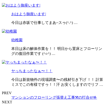
おはよう御座います❕
今日は赤坂で仕事してまあ~スゥ(^.^) …
幼稚園
本日は床の解体作業を！！ 明日から置床とフローリン
グの復旧作業です (^○^) …
ヤっちまったなぁ〜！！
今日は新規物件の現場調査〜の残材引き下げ ！！ 計算
ミスでこの有様ですゥ！！汗 お安くしますのでリフ …
PREV
マンションのフローリング張替え工事⚒️の打合せ🤟
NEXT