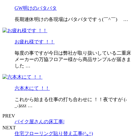
GW明けのバタバタ
長期連休明けの各現場はバタバタですぅ(￣^￣)ゞ …
お疲れ様です ！！
毎度の事ですが今日は弊社が取り扱いしている二重床
メーカーの万協フロアー様から商品サンプルが届きま
した …
六本木にて ！！
これから始まる仕事の打ち合わせに ！！夜ですが (-
_-)zzz …
PREV
バイク屋さんの床工事❕
NEXT
住宅フローリング貼り替え工事(^｡^)