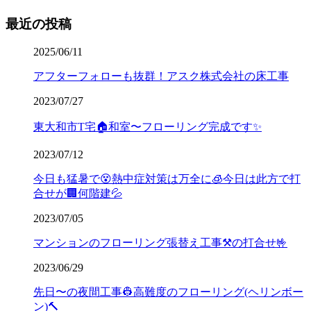
最近の投稿
2025/06/11
アフターフォローも抜群！アスク株式会社の床工事
2023/07/27
東大和市T宅🏠和室〜フローリング完成です✨
2023/07/12
今日も猛暑で😵熱中症対策は万全に🧊今日は此方で打
合せが🏢何階建💦
2023/07/05
マンションのフローリング張替え工事⚒️の打合せ🤟
2023/06/29
先日〜の夜間工事👷高難度のフローリング(ヘリンボー
ン)🔨