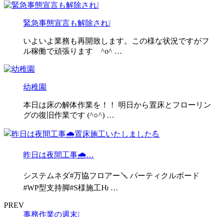
緊急事態宣言も解除され❕
いよいよ業務も再開致します。この様な状況ですがフ
ル稼働で頑張ります ^o^ …
幼稚園
本日は床の解体作業を！！ 明日から置床とフローリン
グの復旧作業です (^○^) …
昨日は夜間工事🌧…
システムネダ#万協フロアー🪛 パーティクルボード
#WP型支持脚#S様施工Ƕ …
PREV
事務作業の週末❕