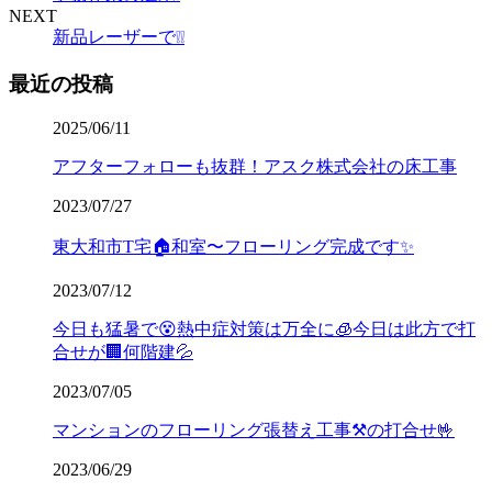
NEXT
新品レーザーで❕❕
最近の投稿
2025/06/11
アフターフォローも抜群！アスク株式会社の床工事
2023/07/27
東大和市T宅🏠和室〜フローリング完成です✨
2023/07/12
今日も猛暑で😵熱中症対策は万全に🧊今日は此方で打
合せが🏢何階建💦
2023/07/05
マンションのフローリング張替え工事⚒️の打合せ🤟
2023/06/29