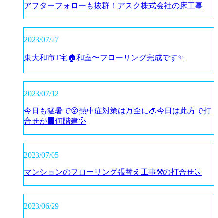
アフターフォローも抜群！アスク株式会社の床工事
2023/07/27
東大和市T宅🏠和室〜フローリング完成です✨
2023/07/12
今日も猛暑で😵熱中症対策は万全に🧊今日は此方で打
合せが🏢何階建💦
2023/07/05
マンションのフローリング張替え工事⚒️の打合せ🤟
2023/06/29