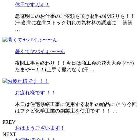
休日ですガぁ！
急遽明日のお仕事のご依頼を頂き材料の段取りを！！
汗 倉庫に在庫ストック切れの為材料の調達に ！笑笑
…
暑くてヤバイょ〜〜ん
夜間工事も終わり ！！今日は商工会の花火大会 (^○^)
たまや〜！！(上手く撮れなく)汗 …
お疲れ様です ！！
本日は住宅修繕工事に使用する材料の納品に (^ ^) 今回
はフクビ化学工業の鋼製束を使用です ！！ …
PREV
おはようございます！
NEXT