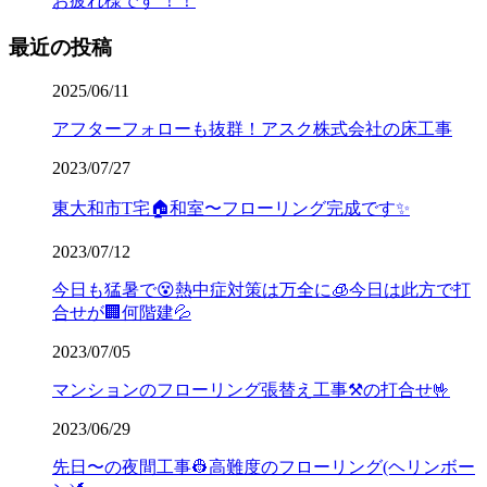
お疲れ様です ！！
最近の投稿
2025/06/11
アフターフォローも抜群！アスク株式会社の床工事
2023/07/27
東大和市T宅🏠和室〜フローリング完成です✨
2023/07/12
今日も猛暑で😵熱中症対策は万全に🧊今日は此方で打
合せが🏢何階建💦
2023/07/05
マンションのフローリング張替え工事⚒️の打合せ🤟
2023/06/29
先日〜の夜間工事👷高難度のフローリング(ヘリンボー