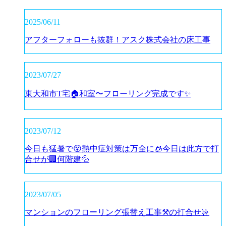
2025/06/11
アフターフォローも抜群！アスク株式会社の床工事
2023/07/27
東大和市T宅🏠和室〜フローリング完成です✨
2023/07/12
今日も猛暑で😵熱中症対策は万全に🧊今日は此方で打
合せが🏢何階建💦
2023/07/05
マンションのフローリング張替え工事⚒️の打合せ🤟