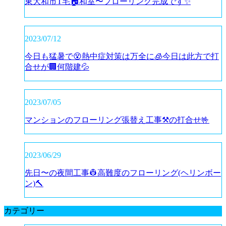
東大和市T宅🏠和室〜フローリング完成です✨
2023/07/12
今日も猛暑で😵熱中症対策は万全に🧊今日は此方で打
合せが🏢何階建💦
2023/07/05
マンションのフローリング張替え工事⚒️の打合せ🤟
2023/06/29
先日〜の夜間工事👷高難度のフローリング(ヘリンボー
ン)🔨
カテゴリー