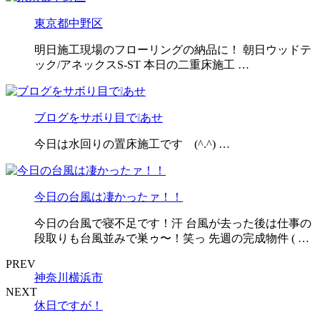
東京都中野区
明日施工現場のフローリングの納品に！ 朝日ウッドテ
ック/アネックスS-ST 本日の二重床施工 …
ブログをサボり目で❕あせ
今日は水回りの置床施工です (^.^) …
今日の台風は凄かったァ！！
今日の台風で寝不足です！汗 台風が去った後は仕事の
段取りも台風並みで巣ゥ〜！笑っ 先週の完成物件 ( …
PREV
神奈川横浜市
NEXT
休日ですが！