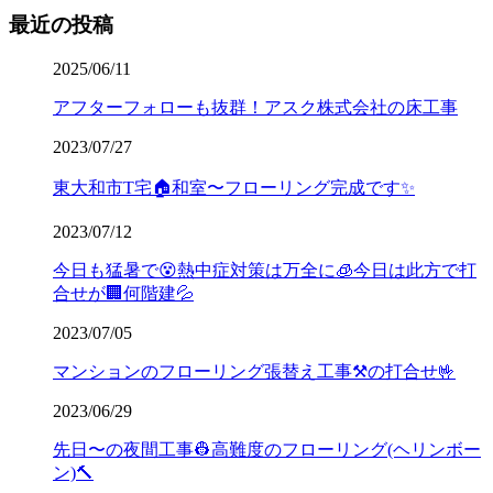
最近の投稿
2025/06/11
アフターフォローも抜群！アスク株式会社の床工事
2023/07/27
東大和市T宅🏠和室〜フローリング完成です✨
2023/07/12
今日も猛暑で😵熱中症対策は万全に🧊今日は此方で打
合せが🏢何階建💦
2023/07/05
マンションのフローリング張替え工事⚒️の打合せ🤟
2023/06/29
先日〜の夜間工事👷高難度のフローリング(ヘリンボー
ン)🔨