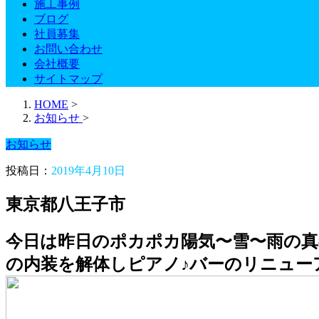
施工事例
ブログ
社員募集
お問い合わせ
会社概要
サイトマップ
HOME
>
お知らせ
>
お知らせ
投稿日：
2019年4月10日
東京都八王子市
今日は昨日のポカポカ陽気〜雪〜雨の真
の内装を解体しピアノ♪バーのリニュー